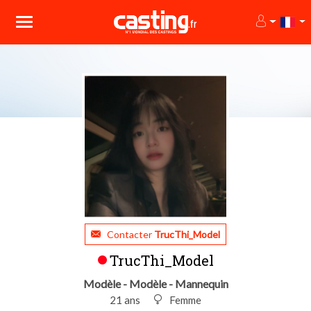
Contacter
TrucThi_Model
TrucThi_Model
Modèle - Modèle - Mannequin
21 ans
Femme