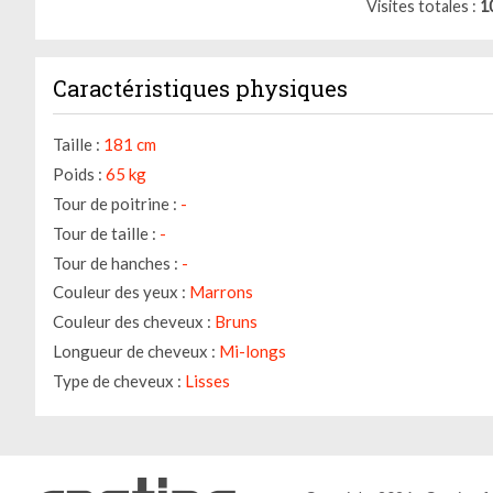
Visites totales
1
Caractéristiques physiques
Taille :
181 cm
Poids :
65 kg
Tour de poitrine :
-
Tour de taille :
-
Gestion des cookies
Tour de hanches :
-
Nous utilisons des cookies qui facilitent l'utilisation du site,
Couleur des yeux :
Marrons
améliorent la performance et la sécurité du site internet.
Couleur des cheveux :
Bruns
Faites-nous part de vos préférences de cookies pour chaque
Longueur de cheveux :
Mi-longs
service.
Type de cheveux :
Lisses
À quoi servent ces cookies :
Cookies obligatoires
Mesure d'audience
Régies publicitaires