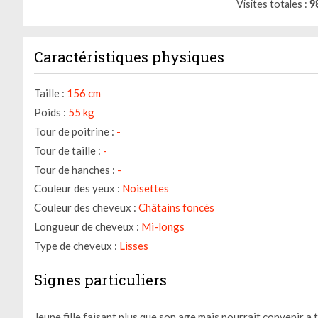
Visites totales
9
Caractéristiques physiques
Taille :
156 cm
Poids :
55 kg
Tour de poitrine :
-
Tour de taille :
-
Tour de hanches :
-
Couleur des yeux :
Noisettes
Couleur des cheveux :
Châtains foncés
Longueur de cheveux :
Mi-longs
Gestion des cookies
Type de cheveux :
Lisses
Nous utilisons des cookies qui facilitent l'utilisation du site,
Signes particuliers
améliorent la performance et la sécurité du site internet.
Faites-nous part de vos préférences de cookies pour chaque
service.
Jeune fille faisant plus que son age mais pourrait convenir a 