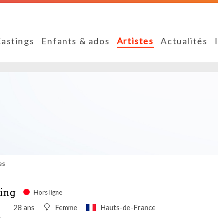
astings
Enfants & ados
Artistes
Actualités
es
ting
Hors ligne
28 ans
Femme
Hauts-de-France