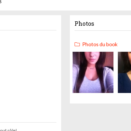
8
Photos
Photos du book
tout rôle!