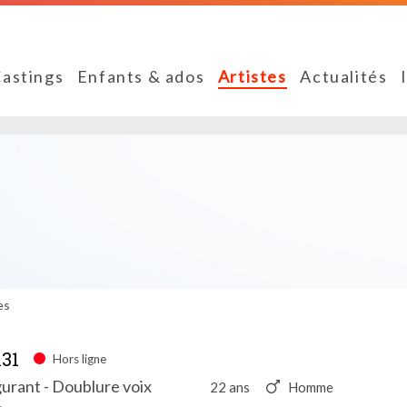
astings
Enfants & ados
Artistes
Actualités
es
31
Hors ligne
urant - Doublure voix
22 ans
Homme