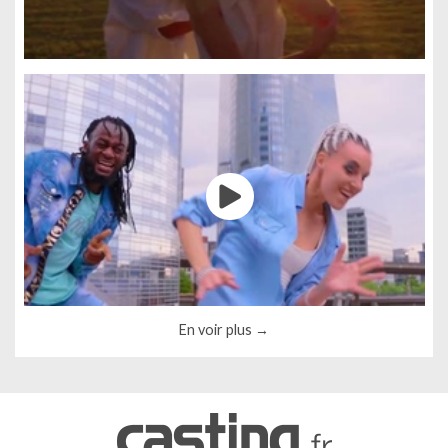
Gestion des cookies
Nous utilisons des cookies qui facilitent l'utilisation du site,
améliorent la performance et la sécurité du site internet.
Faites-nous part de vos préférences de cookies pour chaque
En voir plus
service.
À quoi servent ces cookies :
Cookies obligatoires
Mesure d'audience