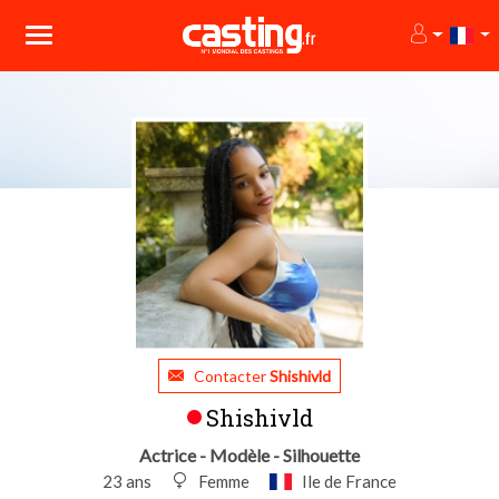
Contacter
Shishivld
Shishivld
Actrice - Modèle - Silhouette
23 ans
Femme
Ile de France