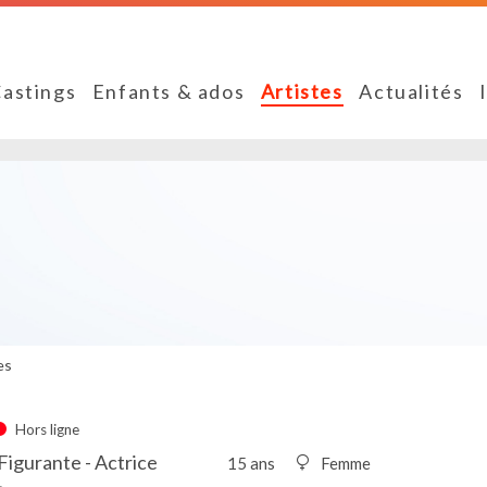
astings
Enfants & ados
Artistes
Actualités
es
Hors ligne
igurante - Actrice
15 ans
Femme