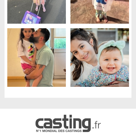
Gestion des cookies
Nous utilisons des cookies qui facilitent l'utilisation du site,
améliorent la performance et la sécurité du site internet.
Faites-nous part de vos préférences de cookies pour chaque
service.
À quoi servent ces cookies :
Cookies obligatoires
Mesure d'audience
Régies publicitaires