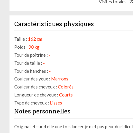
Visites totales
2
Caractéristiques physiques
Taille :
162 cm
Poids :
90 kg
Tour de poitrine :
-
Tour de taille :
-
Gestion des cookies
Tour de hanches :
-
Couleur des yeux :
Marrons
Nous utilisons des cookies qui facilitent l'utilisation du site,
Couleur des cheveux :
Colorés
améliorent la performance et la sécurité du site internet.
Faites-nous part de vos préférences de cookies pour chaque
Longueur de cheveux :
Courts
service.
Type de cheveux :
Lisses
Notes personnelles
À quoi servent ces cookies :
Cookies obligatoires
Original et sur d elle une fois lancer je n et pas peur du ridicu
Mesure d'audience