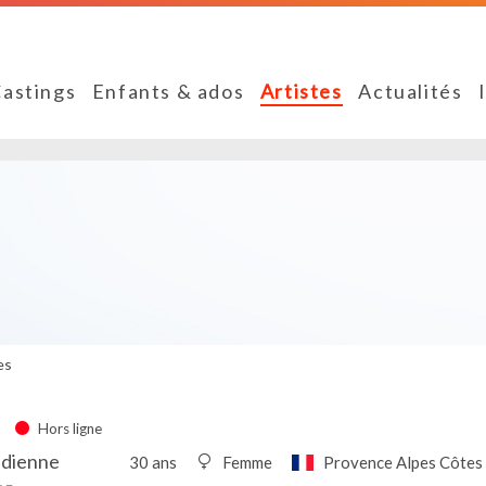
astings
Enfants & ados
Artistes
Actualités
es
Hors ligne
édienne
30 ans
Femme
Provence Alpes Côtes 