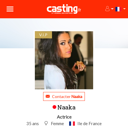
V.I.P
Contacter
Naaka
Naaka
Actrice
35 ans
Femme
Ile de France