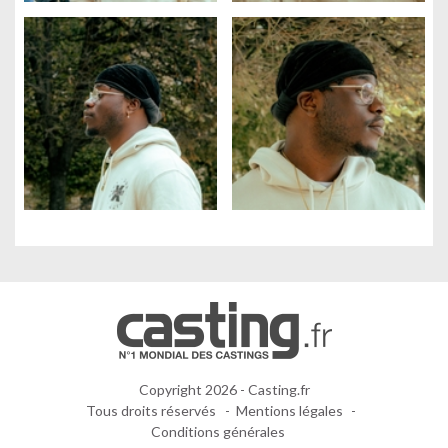
Gestion des cookies
Nous utilisons des cookies qui facilitent l'utilisation du site,
améliorent la performance et la sécurité du site internet.
Faites-nous part de vos préférences de cookies pour chaque
service.
À quoi servent ces cookies :
Cookies obligatoires
Mesure d'audience
Régies publicitaires
Copyright 2026 - Casting.fr
Tous droits réservés
Mentions légales
TOUT
PARAMÉTRER
Conditions générales
NON MERCI
ACCEPTER ET
LES COOKIES