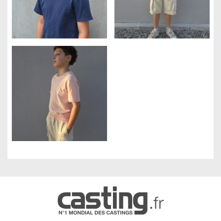
Gestion des cookies
Nous utilisons des cookies qui facilitent l'utilisation du site,
améliorent la performance et la sécurité du site internet.
Faites-nous part de vos préférences de cookies pour chaque
service.
À quoi servent ces cookies :
Cookies obligatoires
Mesure d'audience
Régies publicitaires