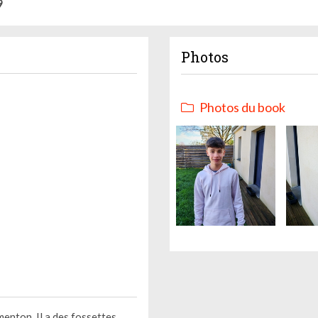
9
Photos
Photos du book
menton. Il a des fossettes.