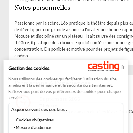
Notes personnelles
Passionné par la scène, Léo pratique le théâtre depuis plusieu
de développer une grande aisance à l'oral et une bonne capac
l'écoute et discipliné sur un plateau, il sait suivre des consig
théâtre, il pratique de la boxe ce qui lui confère une bonne ges
concentration. Disponible et motivé pour des projets de figur
cinéma.
Gestion des cookies
Nous utilisons des cookies qui facilitent l'utilisation du site,
Formations & Expériences
améliorent la performance et la sécurité du site internet.
Faites-nous part de vos préférences de cookies pour chaque
service.
Septembre 2022
Théatre
À quoi servent ces cookies :
Je fais du théatre dans un club "les léz'art" sur
Cookies obligatoires
Mesure d'audience