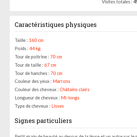
Visites totales
4
Caractéristiques physiques
Taille :
160 cm
Poids :
44 kg
Tour de poitrine :
70 cm
Tour de taille :
67 cm
Tour de hanches :
70 cm
Couleur des yeux :
Marrons
Couleur des cheveux :
Châtains clairs
Longueur de cheveux :
Mi-longs
Type de cheveux :
Lisses
Signes particuliers
Petit grain de beauté au dessus de la lèvre et un autre sur le 