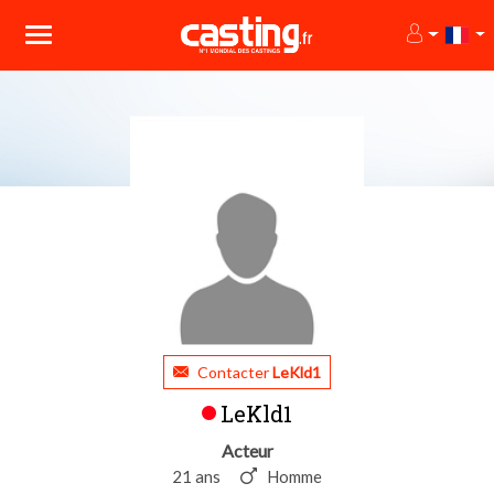
Contacter
LeKld1
LeKld1
Acteur
21 ans
Homme