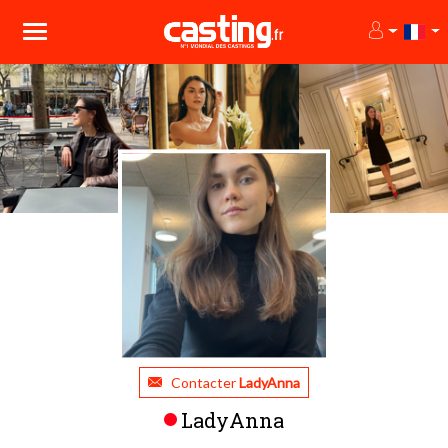
Contacter
LadyAnna
LadyAnna