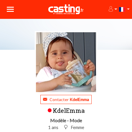
Contacter
KdelEmma
KdelEmma
Modèle - Mode
1 ans
Femme