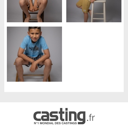
Gestion des cookies
Nous utilisons des cookies qui facilitent l'utilisation du site,
améliorent la performance et la sécurité du site internet.
Faites-nous part de vos préférences de cookies pour chaque
service.
À quoi servent ces cookies :
Cookies obligatoires
Mesure d'audience
Régies publicitaires