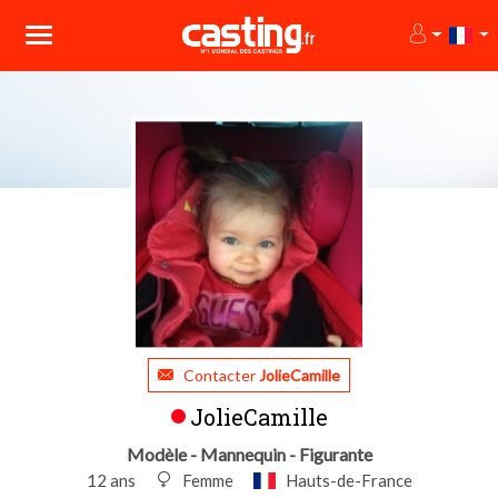
Contacter
JolieCamille
JolieCamille
Modèle - Mannequin - Figurante
12 ans
Femme
Hauts-de-France