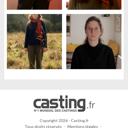
Gestion des cookies
Nous utilisons des cookies qui facilitent l'utilisation du site,
améliorent la performance et la sécurité du site internet.
Faites-nous part de vos préférences de cookies pour chaque
service.
À quoi servent ces cookies :
Cookies obligatoires
Mesure d'audience
Régies publicitaires
Copyright 2026 - Casting.fr
Tous droits réservés
Mentions légales
TOUT