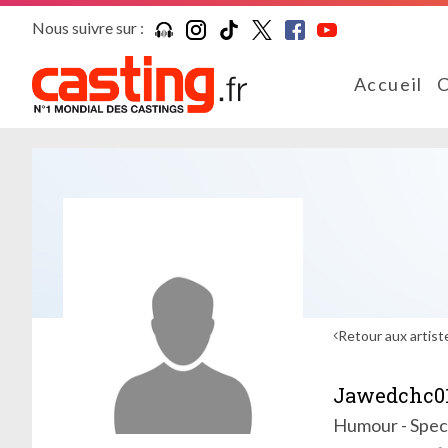
Nous suivre sur :
Accueil
C
Retour aux artist
Jawedchc0
Humour - Spec