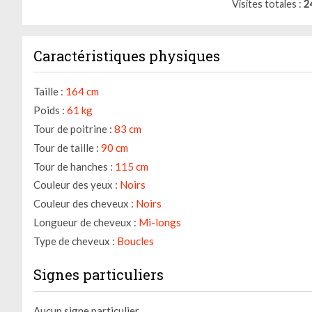
Visites totales
2
Caractéristiques physiques
Taille :
164 cm
Poids :
61 kg
Tour de poitrine :
83 cm
Tour de taille :
90 cm
Tour de hanches :
115 cm
Couleur des yeux :
Noirs
Couleur des cheveux :
Noirs
Longueur de cheveux :
Mi-longs
Type de cheveux :
Boucles
Gestion des cookies
Signes particuliers
Nous utilisons des cookies qui facilitent l'utilisation du site,
améliorent la performance et la sécurité du site internet.
Faites-nous part de vos préférences de cookies pour chaque
Aucun signe particulier