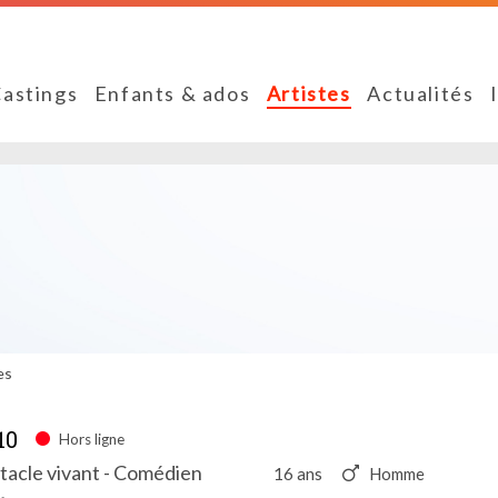
astings
Enfants & ados
Artistes
Actualités
es
10
Hors ligne
tacle vivant - Comédien
16 ans
Homme