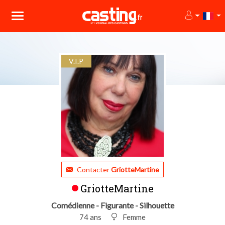
V.I.P
Contacter
GriotteMartine
GriotteMartine
Comédienne - Figurante - Silhouette
74 ans
Femme