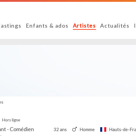
astings
Enfants & ados
Artistes
Actualités
es
Hors ligne
ant - Comédien
32 ans
Homme
Hauts-de-Fr