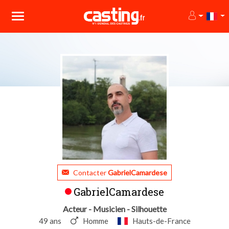
Contacter
GabrielCamardese
GabrielCamardese
Acteur - Musicien - Silhouette
49 ans
Homme
Hauts-de-France