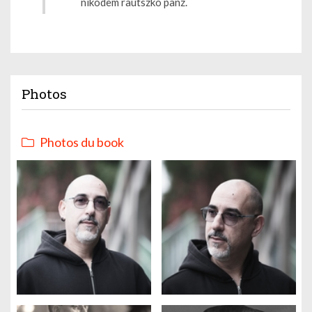
nikodem rautszko panz.
Photos
Photos du book