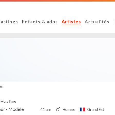
astings
Enfants & ados
Artistes
Actualités
es
Hors ligne
eur - Modèle
41 ans
Homme
Grand Est