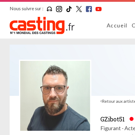
Nous suivre sur :
Accueil
C
Retour aux artist
GZibot51
Figurant - Act