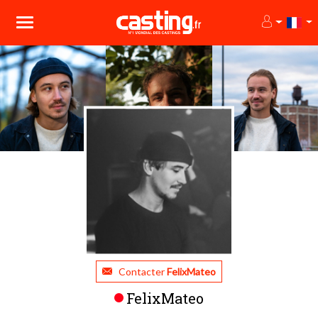
Contacter
FelixMateo
FelixMateo