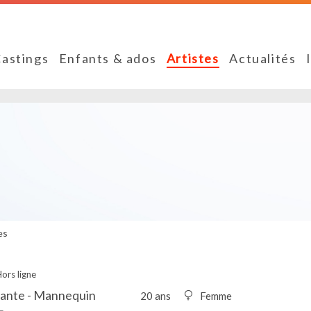
astings
Enfants & ados
Artistes
Actualités
es
ors ligne
rante - Mannequin
20 ans
Femme