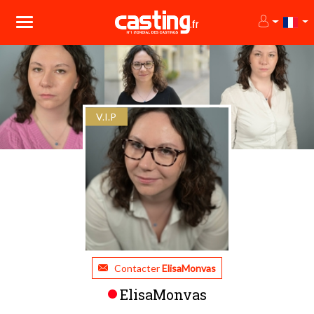
V.I.P
Contacter
ElisaMonvas
ElisaMonvas