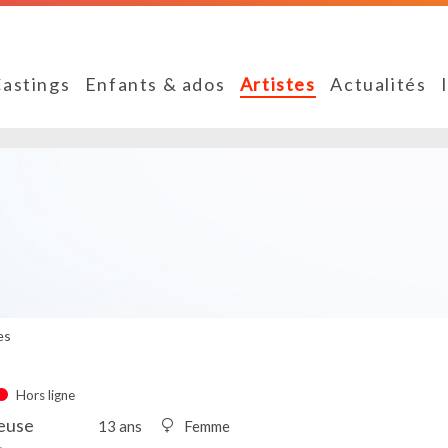
astings
Enfants & ados
Artistes
Actualités
es
Hors ligne
seuse
13 ans
Femme