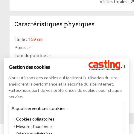
Visites totales
2
Caractéristiques physiques
Taille :
159 cm
Poids :
-
Tour de poitrine :
-
Tour de taille :
-
Gestion des cookies
Tour de hanches :
-
Nous utilisons des cookies qui facilitent l'utilisation du site,
Couleur des yeux :
Marrons
améliorent la performance et la sécurité du site internet.
Couleur des cheveux :
Châtains foncés
Faites-nous part de vos préférences de cookies pour chaque
Longueur de cheveux :
Longs
service.
Type de cheveux :
Lisses
À quoi servent ces cookies :
Cookies obligatoires
Mesure d'audience
Régies publicitaires