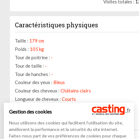
Visites totales
1
Caractéristiques physiques
Taille :
179 cm
Poids :
105 kg
Tour de poitrine :
-
Tour de taille :
-
Tour de hanches :
-
Couleur des yeux :
Bleus
Couleur des cheveux :
Châtains clairs
Longueur de cheveux :
Courts
Type de cheveux :
Autres
Gestion des cookies
Signes particuliers
Nous utilisons des cookies qui facilitent l'utilisation du site,
améliorent la performance et la sécurité du site internet.
Faites-nous part de vos préférences de cookies pour chaque
Tatoué entièrement sur le ventre, les épaules et les biceps