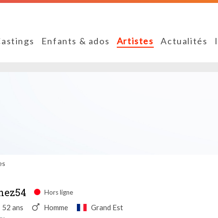
astings
Enfants & ados
Artistes
Actualités
es
nez54
Hors ligne
52 ans
Homme
Grand Est