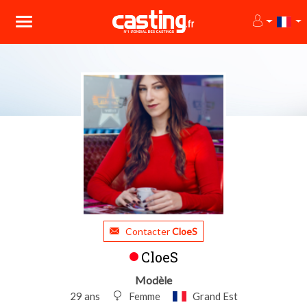
Contacter
CloeS
CloeS
Modèle
29 ans
Femme
Grand Est