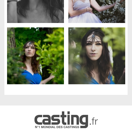
Gestion des cookies
Nous utilisons des cookies qui facilitent l'utilisation du site,
améliorent la performance et la sécurité du site internet.
Faites-nous part de vos préférences de cookies pour chaque
service.
À quoi servent ces cookies :
Cookies obligatoires
Mesure d'audience
Régies publicitaires