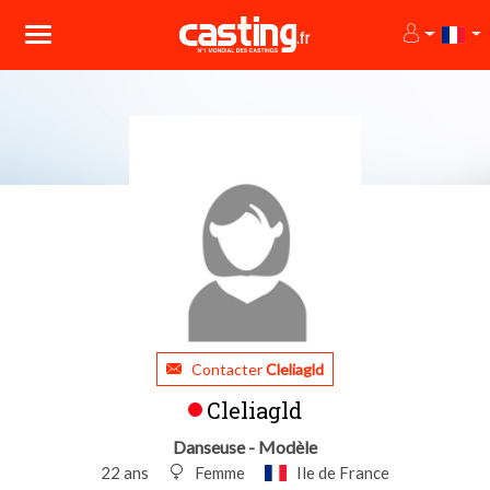
Contacter
Cleliagld
Cleliagld
Danseuse - Modèle
22 ans
Femme
Ile de France