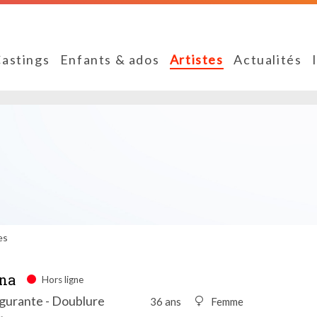
astings
Enfants & ados
Artistes
Actualités
es
na
Hors ligne
igurante - Doublure
36 ans
Femme