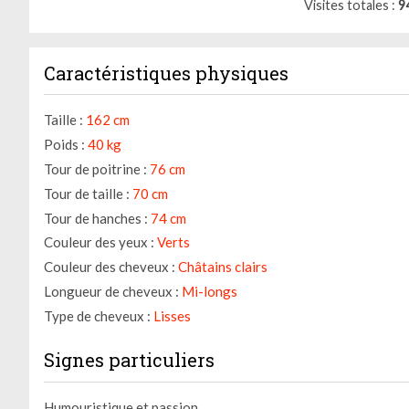
Visites totales
9
Caractéristiques physiques
Taille :
162 cm
Poids :
40 kg
Tour de poitrine :
76 cm
Tour de taille :
70 cm
Tour de hanches :
74 cm
Couleur des yeux :
Verts
Couleur des cheveux :
Châtains clairs
Longueur de cheveux :
Mi-longs
Gestion des cookies
Type de cheveux :
Lisses
Nous utilisons des cookies qui facilitent l'utilisation du site,
Signes particuliers
améliorent la performance et la sécurité du site internet.
Faites-nous part de vos préférences de cookies pour chaque
service.
Humouristique et passion