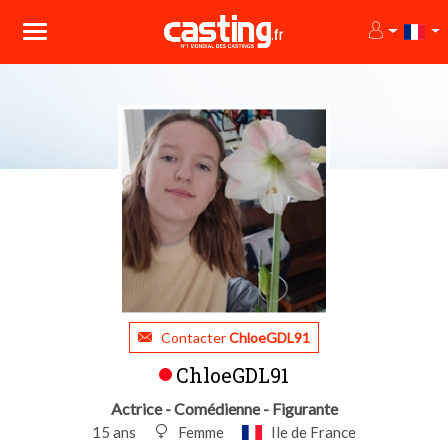
Contacter
ChloeGDL91
ChloeGDL91
Actrice - Comédienne - Figurante
15 ans
Femme
Ile de France