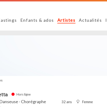
astings
Enfants & ados
Artistes
Actualités
es
etta
Hors ligne
Danseuse - Chorégraphe
32 ans
Femme