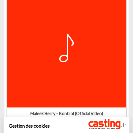
Maleek Berry - Kontrol (Official Video)
Gestion des cookies
00
:
00
03
:
28