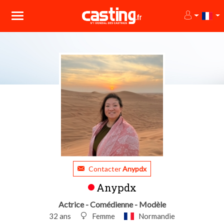
Contacter
Anypdx
Anypdx
Actrice - Comédienne - Modèle
32 ans
Femme
Normandie