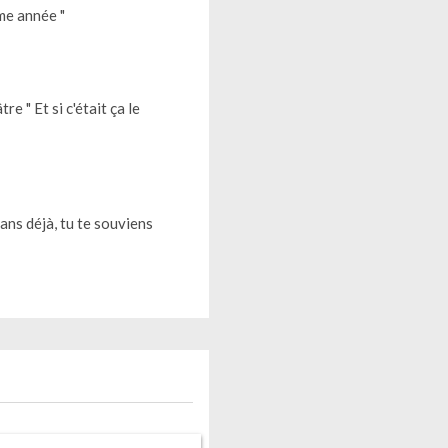
ème année "
e " Et si c'était ça le
ans déjà, tu te souviens