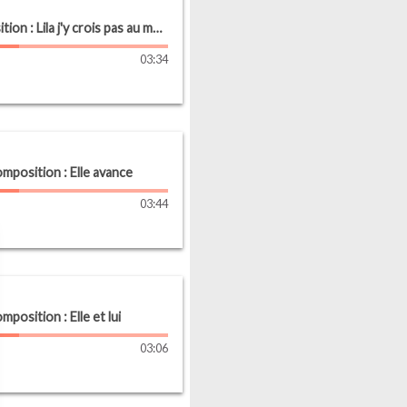
composition : Lila j'y crois pas au meilleur ami
03
:
34
mposition : Elle avance
03
:
44
mposition : Elle et lui
03
:
06