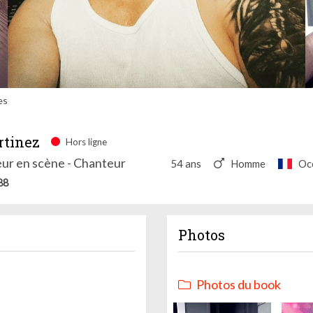
es
tinez
Hors ligne
ur en scène - Chanteur
54 ans
Homme
Oc
88
Photos
Photos du book