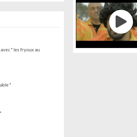
 avec " les fryoux au
able "
"