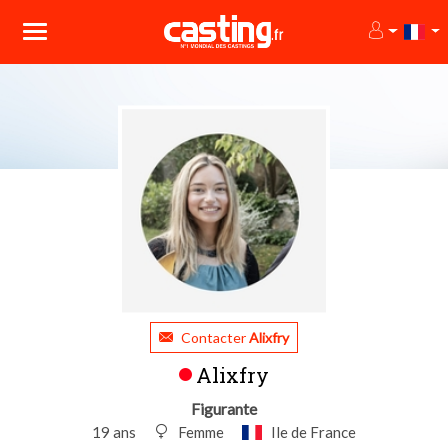
Contacter
Alixfry
Alixfry
Figurante
19 ans
Femme
Ile de France