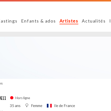
astings
Enfants & ados
Artistes
Actualités
es
411
Hors ligne
35 ans
Femme
Ile de France