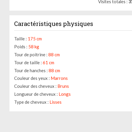
Visites totales
3
Caractéristiques physiques
Taille :
175 cm
Poids :
58 kg
Tour de poitrine :
88 cm
Tour de taille :
61 cm
Tour de hanches :
88 cm
Couleur des yeux :
Marrons
Gestion des cookies
Couleur des cheveux :
Bruns
Longueur de cheveux :
Longs
Nous utilisons des cookies qui facilitent l'utilisation du site,
Type de cheveux :
Lisses
améliorent la performance et la sécurité du site internet.
Faites-nous part de vos préférences de cookies pour chaque
service.
À quoi servent ces cookies :