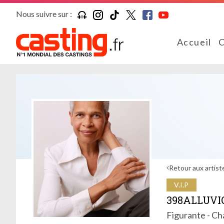
Nous suivre sur :
Accueil
C
Retour aux artist
V.I.P
398ALLUVI
Figurante - C