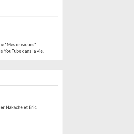
que "Mes musiques"
ue YouTube dans la vie.
vier Nakache et Eric