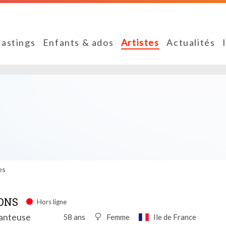
astings
Enfants & ados
Artistes
Actualités
es
ONS
Hors ligne
hanteuse
58 ans
Femme
Ile de France