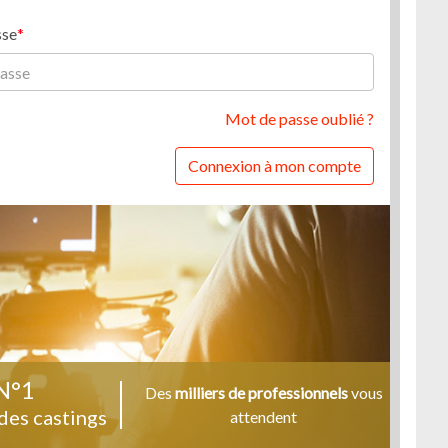
sse
Mot de passe oublié ?
Connexion à mon compte
N°1
Des
milliers de professionnels
vous
des castings
attendent