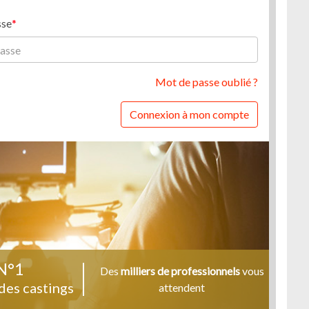
sse
Mot de passe oublié ?
Connexion à mon compte
N°1
Des
milliers de professionnels
vous
des castings
attendent