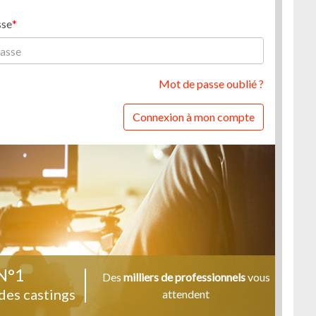
sse
Mot de passe oublié ?
Connexion à mon compte
N°1
Des
milliers de professionnels
vous
des castings
attendent