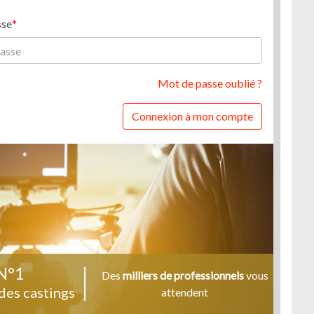
sse
Mot de passe oublié ?
Connexion à mon compte
N°1
Des
milliers de professionnels
vous
des castings
attendent