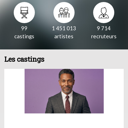
99
1 451 013
9 714
castings
artistes
recruteurs
Les castings