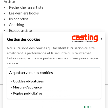
Artiste
Rechercher un artiste
Les derniers books
Ils ont réussi
Coaching
Espace artiste
Gestion des cookies
Actualités
Actualités
Nous utilisons des cookies qui facilitent l'utilisation du site,
Vidéos
améliorent la performance et la sécurité du site internet.
Faites-nous part de vos préférences de cookies pour chaque
Interviews
service.
Nos interviews
À quoi servent ces cookies :
Lexique
Cookies obligatoires
Mesure d'audience
Mentions légales
Régies publicitaires
Conditions générales
RSS Syndication
TOUT
Nous contacter